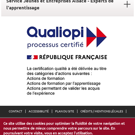
Service Jeunes et Entreprises Alsace - Experts de
l'apprentissage
CONTACT
ACCESSIBILITÉ
PLAN DU SITE
CRÉDITS / MENTIONS LÉGALES
Ce site utilise des cookies pour optimiser la fluidité de votre navigation et
Espace Européen de l’Entreprise
nous permettre de mieux comprendre votre parcours sur le site. En
30, avenue de l’Europe - 67300 Schiltigheim
poursuivant votre visite, vous en acceptez l'utilisation.