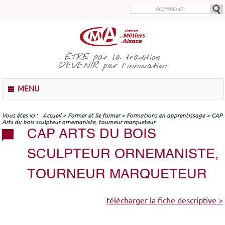
Aller
au
contenu
principal
ÊTRE
par la tradition
DEVENIR
par l'innovation
M
MENU
e
n
u
Vous êtes ici
Accueil
>
Former et Se former
>
Formations en apprentissage
>
CAP
Arts du bois sculpteur ornemaniste, tourneur marqueteur
CAP ARTS DU BOIS
SCULPTEUR ORNEMANISTE,
TOURNEUR MARQUETEUR
télécharger la fiche descriptive >