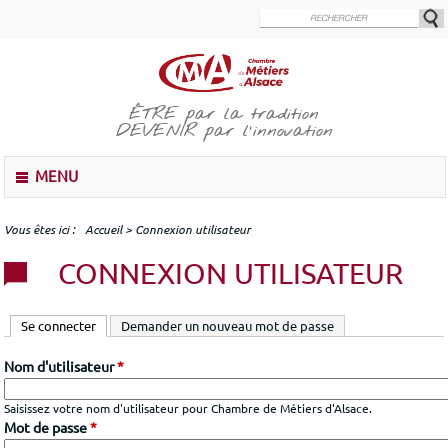
Aller
au
contenu
principal
ÊTRE
par la tradition
DEVENIR
par l'innovation
M
MENU
e
n
u
Vous êtes ici
Accueil
>
Connexion utilisateur
CONNEXION UTILISATEUR
Se connecter
(onglet actif)
Demander un nouveau mot de passe
Nom d'utilisateur
*
Saisissez votre nom d'utilisateur pour Chambre de Métiers d'Alsace.
Mot de passe
*